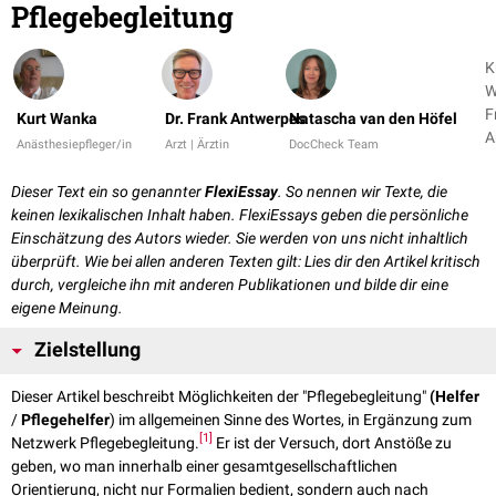
Pflegebegleitung
K
W
F
Kurt Wanka
Dr. Frank Antwerpes
Natascha van den Höfel
A
Anästhesiepfleger/in
Arzt | Ärztin
DocCheck Team
+
Dieser Text ein so genannter
FlexiEssay
. So nennen wir Texte, die
keinen lexikalischen Inhalt haben. FlexiEssays geben die persönliche
Einschätzung des Autors wieder. Sie werden von uns nicht inhaltlich
überprüft. Wie bei allen anderen Texten gilt: Lies dir den Artikel kritisch
durch, vergleiche ihn mit anderen Publikationen und bilde dir eine
eigene Meinung.
Zielstellung
Dieser Artikel beschreibt Möglichkeiten der "Pflegebegleitung"
(Helfer
/
Pflegehelfer
) im allgemeinen Sinne des Wortes, in Ergänzung zum
[
1
]
Netzwerk Pflegebegleitung.
Er ist der Versuch, dort Anstöße zu
geben, wo man innerhalb einer gesamtgesellschaftlichen
Orientierung, nicht nur Formalien bedient, sondern auch nach