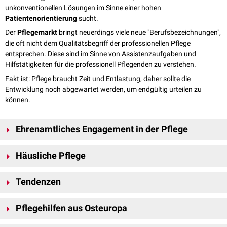
unkonventionellen Lösungen im Sinne einer hohen
Patientenorientierung
sucht.
Der
Pflegemarkt
bringt neuerdings viele neue "Berufsbezeichnungen",
die oft nicht dem Qualitätsbegriff der professionellen Pflege
entsprechen. Diese sind im Sinne von Assistenzaufgaben und
Hilfstätigkeiten für die professionell Pflegenden zu verstehen.
Fakt ist: Pflege braucht Zeit und Entlastung, daher sollte die
Entwicklung noch abgewartet werden, um endgültig urteilen zu
können.
Ehrenamtliches Engagement in der Pflege
"Mit der Pflegereform wird das bürgerschaftliche Engagement in der
Häusliche Pflege
Pflege
gestärkt. Engagierte Bürgerinnen und Bürger sowie
Selbsthilfegruppen
und -organisationen sollen dazu künftig besser in
Früher gab es keine professionelle
Krankenpflege
, das haben die
vernetzte Versorgungsangebote eingebunden und durch Schulungen
Tendenzen
Menschen zuhause gemacht. Heute können Familien das nicht mehr
qualifiziert werden. Das betrifft zum Beispiel Versorgungsangebote auf
leisten – daher brauchen wir neue Strukturen. Die ab 1.7.2008 gültige
Doch es gibt
Neue Tendenzen
: Insider sind der Meinung, dass man sich
kommunaler Ebene wie Betreuungsgruppen für
demenziell
erkrankte
Pflegereform hat die Weichen dafür gestellt, dass
Pflege
wieder vermehrt
Pflegehilfen aus Osteuropa
bei der Pflege zukünftig nicht mehr an den körperlichen Defiziten
Menschen. Auch in die Tätigkeit der
Pflegestützpunkte
werden
zu Hause geleistet werden kann. Die Pflegebegleiter sind ein erster
"Bedürftiger", sondern an der sozialen Teilhabe der Menschen orientieren
engagierte Bürgerinnen und Bürger und beispielsweise
Nach einer Studie des Deutschen Caritasverbandes und des Deutschen
Beitrag zur Unterstützung pflegender Angehöriger.