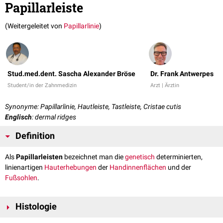
Papillarleiste
(Weitergeleitet von
Papillarlinie
)
Stud.med.dent. Sascha Alexander Bröse
Dr. Frank Antwerpes
Student/in der Zahnmedizin
Arzt | Ärztin
Synonyme: Papillarlinie, Hautleiste, Tastleiste, Cristae cutis
Englisch
: dermal ridges
Definition
Als
Papillarleisten
bezeichnet man die
genetisch
determinierten,
linienartigen
Hauterhebungen
der
Handinnenflächen
und der
Fußsohlen
.
Histologie
Die Papillarleisten entstehen durch die von der Lederhaut (
Dermis
) in die