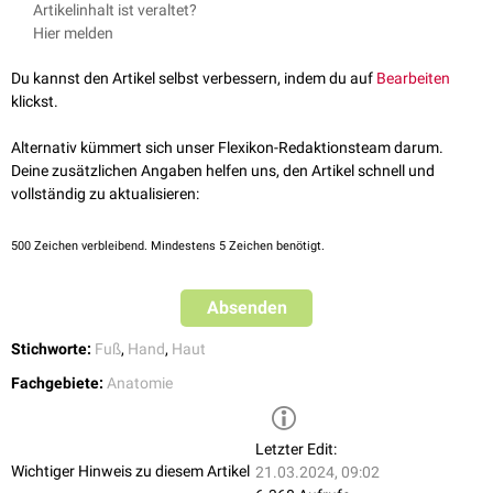
Artikelinhalt ist veraltet?
Oberhaut (
Epidermis
) zapfenförmig einwachsenden Papillen (
Papillae
Hier melden
dermis
). Jede Hautleiste ist von zwei Papillarkörpern unterlagert.
Du kannst den Artikel selbst verbessern, indem du auf
Bearbeiten
klickst.
Alternativ kümmert sich unser Flexikon-Redaktionsteam darum.
Deine zusätzlichen Angaben helfen uns, den Artikel schnell und
vollständig zu aktualisieren:
500
Zeichen verbleibend. Mindestens 5 Zeichen benötigt.
Absenden
Stichworte:
Fuß
,
Hand
,
Haut
Fachgebiete:
Anatomie
Letzter Edit:
Wichtiger Hinweis zu diesem Artikel
21.03.2024, 09:02