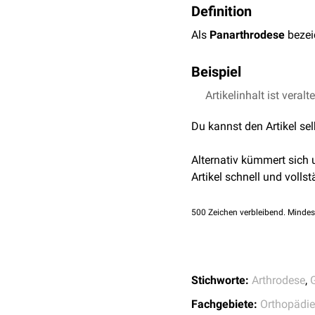
Definition
Als
Panarthrodese
bezei
Beispiel
Artikelinhalt ist veralt
Panarthrodese bei P
siehe auch:
Teilarthrode
Du kannst den Artikel se
Alternativ kümmert sich
Artikel schnell und vollst
500
Zeichen verbleibend. Mindes
Stichworte:
Arthrodese
,
Fachgebiete:
Orthopädie