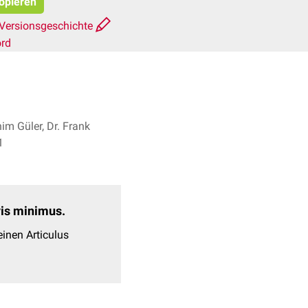
kopieren
Versionsgeschichte
ord
him Güler, Dr. Frank
+ 1
evis minimus.
inen Articulus