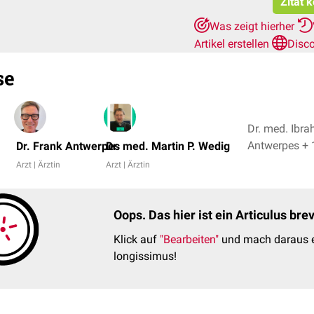
Zitat 
Was zeigt hierher
Artikel erstellen
Disc
se
Dr. med. Ibra
Antwerpes 
Dr. Frank Antwerpes
Dr. med. Martin P. Wedig
Arzt | Ärztin
Arzt | Ärztin
Oops. Das hier ist ein Articulus br
Klick auf
"Bearbeiten"
und mach daraus e
longissimus!