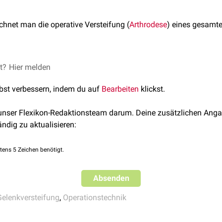
chnet man die operative Versteifung (
Arthrodese
) eines gesamt
et?
anarthrose des
Hier melden
Handgelenks
bei
SNAC-Wrist
oder
SLAC-Wrist
im 
se
lbst verbessern, indem du auf
Bearbeiten
klickst.
 unser Flexikon-Redaktionsteam darum. Deine zusätzlichen Anga
ändig zu aktualisieren:
tens 5 Zeichen benötigt.
Absenden
Gelenkversteifung
,
Operationstechnik