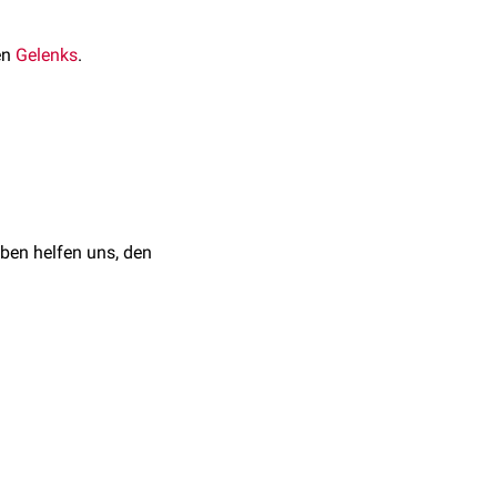
en
Gelenks
.
Stadium 4
ben helfen uns, den