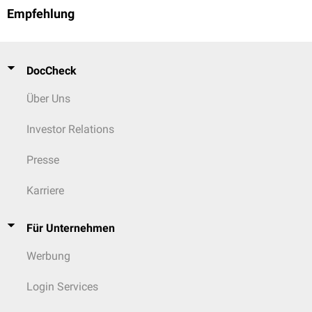
Empfehlung
DocCheck
Über Uns
Investor Relations
Presse
Karriere
Für Unternehmen
Werbung
Login Services