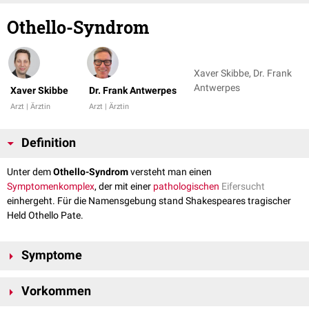
Othello-Syndrom
Xaver Skibbe, Dr. Frank
Antwerpes
Xaver Skibbe
Dr. Frank Antwerpes
Arzt | Ärztin
Arzt | Ärztin
Definition
Unter dem
Othello-Syndrom
versteht man einen
Symptomenkomplex
, der mit einer
pathologischen
Eifersucht
einhergeht. Für die Namensgebung stand Shakespeares tragischer
Held Othello Pate.
Symptome
Der Betroffene ist unbeirrbar davon überzeugt, dass der Lebenspartner
Vorkommen
untreu ist, obwohl dies nicht der Wahrheit entspricht.