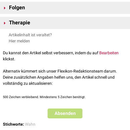
Dieser
Eifersuchtswahn
kann eine isolierte
Wahnstörung
sein, kommt
Folgen
aber häufiger im Rahmen einer
Alkoholkrankheit
vor. Auch neurologische
Erkrankungen, vor allem mit
Frontalhirnschädigung
, kommen ebenfalls
Oft ist eine erhöhte
Gewaltbereitschaft
gegenüber der vermeidlich
in Betracht.
Therapie
untreuen Person oder deren Umfeld zu verzeichnen.
Sofern dies möglich ist, sollte die
Grundkrankheit
behandelt werden.
Artikelinhalt ist veraltet?
Entscheidend für die Therapie ist letztlich auch die Ausprägung der
Hier melden
Symptomatik
. Als Verfahren kommen stützende Gespräche,
Psychotherapie
oder eine medikamentöse Behandlung mit einem
Du kannst den Artikel selbst verbessern, indem du auf
Bearbeiten
Antipsychotikum
in Frage.
klickst.
Alternativ kümmert sich unser Flexikon-Redaktionsteam darum.
Deine zusätzlichen Angaben helfen uns, den Artikel schnell und
vollständig zu aktualisieren:
500
Zeichen verbleibend. Mindestens 5 Zeichen benötigt.
Absenden
Stichworte:
Wahn