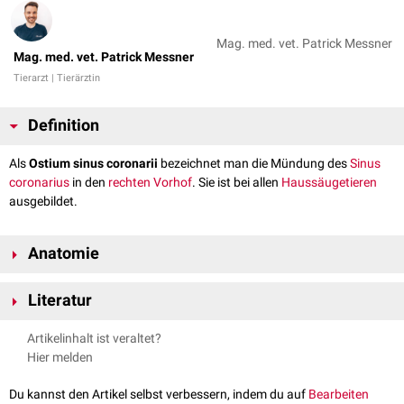
Mag. med. vet. Patrick Messner
Mag. med. vet. Patrick Messner
Tierarzt | Tierärztin
Definition
Als
Ostium sinus coronarii
bezeichnet man die Mündung des
Sinus
coronarius
in den
rechten Vorhof
. Sie ist bei allen
Haussäugetieren
ausgebildet.
Anatomie
Der schlauchförmige und kurze Sinus coronarius mündet über das
Literatur
Ostium sinus coronarii in den rechten Vorhof. Der Mündungsbereich liegt
unter dem
Ostium venae cavae caudale
, der Eintrittsstelle der
Vena cava
Nickel, Richard, August Schummer, Eugen Seiferle. Band III:
Artikelinhalt ist veraltet?
caudalis
.
Kreislaufsystem. Lehrbuch der Anatomie der Haustiere. Parey, 2004.
Hier melden
Das Ostium sinus coronarii wird durch einen Faserring (Anulus fibrosus)
unterstützt. Dieser enthält eine undeutlich ausgebildete Klappe (
Valvula
Du kannst den Artikel selbst verbessern, indem du auf
Bearbeiten
sinus coronarii
), die einen geregelten
Blutstrom
in Richtung des Vorhofs