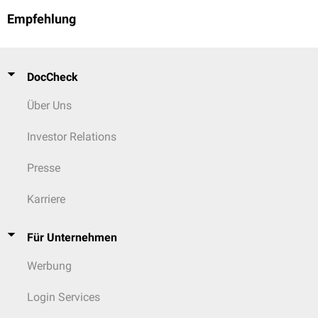
Empfehlung
DocCheck
Über Uns
Investor Relations
Presse
Karriere
Für Unternehmen
Werbung
Login Services