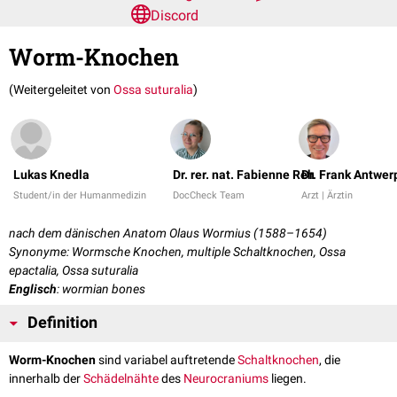
Discord
Worm-Knochen
(Weitergeleitet von
Ossa suturalia
)
Lukas Knedla
Dr. rer. nat. Fabienne Reh
Dr. Frank Antwer
Student/in der Humanmedizin
DocCheck Team
Arzt | Ärztin
nach dem dänischen Anatom Olaus Wormius (1588–1654)
Synonyme: Wormsche Knochen, multiple Schaltknochen, Ossa
epactalia, Ossa suturalia
Englisch
: wormian bones
Definition
Worm-Knochen
sind variabel auftretende
Schaltknochen
, die
innerhalb der
Schädelnähte
des
Neurocraniums
liegen.