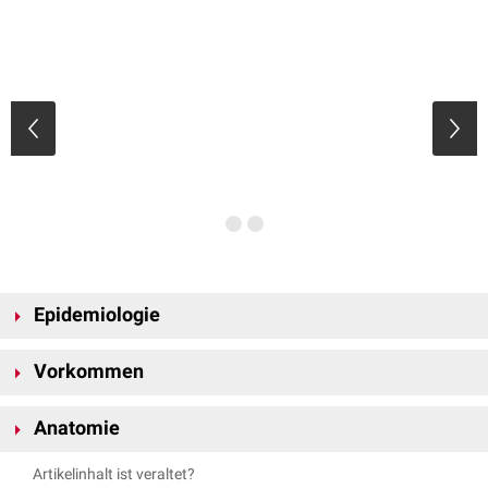
Epidemiologie
Die isoliert auftretenden Worm-Knochen sind bei ca. 17 % der
Vorkommen
Erwachsenen der europäischen Bevölkerung und darunter häufiger bei
Männern als bei Frauen nachzuweisen. Die Häufigkeit ist global gesehen
Worm-Knochen können isoliert oder in Assoziation mit bestimmten
und zwischen verschiedenen ethnischen Gruppen sehr unterschiedlich.
Anatomie
Erkrankungen auftreten. Dazu gehören:
Die weltweit höchste
Prävalenz
liegt mit ca. 80 % in China vor.
Hallermann-Streiff-Syndrom
Am häufigsten sind die Worm-Knochen an der
Sutura lambdoidea
,
Artikelinhalt ist veraltet?
Hajdu-Cheney-Syndrom
Sutura sphenoparietalis
oder am
Bregma
aufzufinden. Einigen der