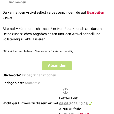
Hier melden
Osteogenesis imperfecta
akzessorischen Knochen sind eigene Namen zugewiesen:
Os bregmaticum
(Os frontoparietale)
Du kannst den Artikel selbst verbessern, indem du auf
Bearbeiten
Os apicis
,
Os incae
(Os interparietale)
klickst.
Alternativ kümmert sich unser Flexikon-Redaktionsteam darum.
Deine zusätzlichen Angaben helfen uns, den Artikel schnell und
vollständig zu aktualisieren:
500
Zeichen verbleibend. Mindestens 5 Zeichen benötigt.
Absenden
Stichworte:
Piccer
,
Schaltknochen
Fachgebiete:
Anatomie
Letzter Edit:
Wichtiger Hinweis zu diesem Artikel
08.05.2026, 12:28
3.700 Aufrufe