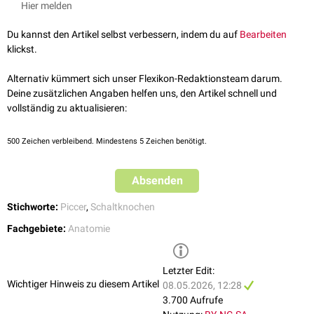
Hier melden
Osteogenesis imperfecta
akzessorischen Knochen sind eigene Namen zugewiesen:
Os bregmaticum
(Os frontoparietale)
Du kannst den Artikel selbst verbessern, indem du auf
Bearbeiten
Os apicis
,
Os incae
(Os interparietale)
klickst.
Alternativ kümmert sich unser Flexikon-Redaktionsteam darum.
Deine zusätzlichen Angaben helfen uns, den Artikel schnell und
vollständig zu aktualisieren:
500
Zeichen verbleibend. Mindestens 5 Zeichen benötigt.
Absenden
Stichworte:
Piccer
,
Schaltknochen
Fachgebiete:
Anatomie
Letzter Edit:
Wichtiger Hinweis zu diesem Artikel
08.05.2026, 12:28
3.700 Aufrufe