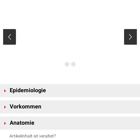
Epidemiologie
Die isoliert auftretenden Worm-Knochen sind bei ca. 17 % der
Vorkommen
Erwachsenen der europäischen Bevölkerung und darunter häufiger bei
Männern als bei Frauen nachzuweisen. Die Häufigkeit ist global gesehen
Worm-Knochen können isoliert oder in Assoziation mit bestimmten
und zwischen verschiedenen ethnischen Gruppen sehr unterschiedlich.
Anatomie
Erkrankungen auftreten. Dazu gehören:
Die weltweit höchste
Prävalenz
liegt mit ca. 80 % in China vor.
Hallermann-Streiff-Syndrom
Am häufigsten sind die Worm-Knochen an der
Sutura lambdoidea
,
Artikelinhalt ist veraltet?
Hajdu-Cheney-Syndrom
Sutura sphenoparietalis
oder am
Bregma
aufzufinden. Einigen der