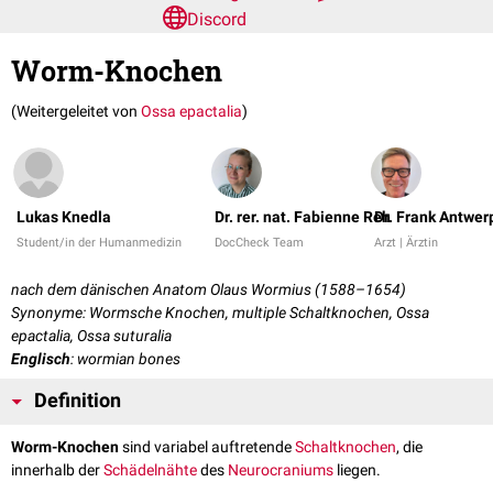
Discord
Worm-Knochen
(Weitergeleitet von
Ossa epactalia
)
Lukas Knedla
Dr. rer. nat. Fabienne Reh
Dr. Frank Antwer
Student/in der Humanmedizin
DocCheck Team
Arzt | Ärztin
nach dem dänischen Anatom Olaus Wormius (1588–1654)
Synonyme: Wormsche Knochen, multiple Schaltknochen, Ossa
epactalia, Ossa suturalia
Englisch
: wormian bones
Definition
Worm-Knochen
sind variabel auftretende
Schaltknochen
, die
innerhalb der
Schädelnähte
des
Neurocraniums
liegen.