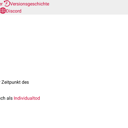
er
Versionsgeschichte
Discord
r Zeitpunkt des
uch als
Individualtod