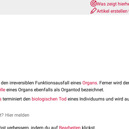
Was zeigt hierh
Artikel erstellen
den irreversiblen Funktionsausfall eines
Organs
. Ferner wird de
lle
eines Organs ebenfalls als Organtod bezeichnet.
s
terminiert den
biologischen
Tod
eines Individuums und wird a
et?
Hier melden
lbst verbessern, indem du auf
Bearbeiten
klickst.