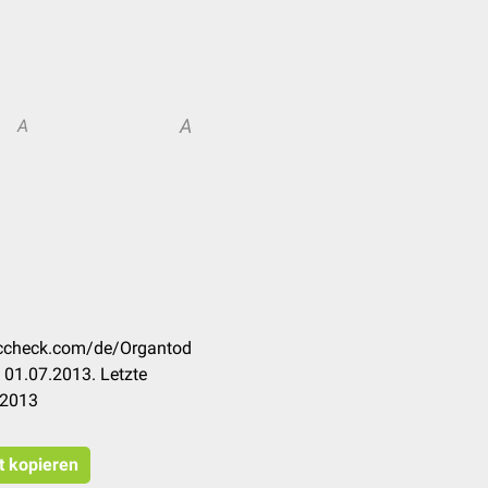
A
A
doccheck.com/de/Organtod
 01.07.2013. Letzte
.2013
t kopieren