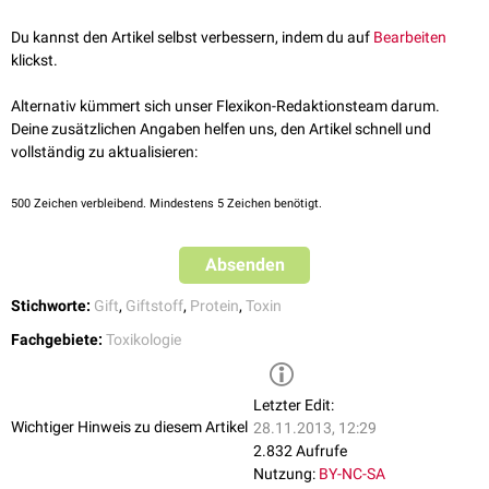
physikalische oder chemische Schädigungen von Körpergeweben, z.B.
durch ionisierende Strahlung oder im Rahmen von
Du kannst den Artikel selbst verbessern, indem du auf
Bearbeiten
Infektionskrankheiten
.
klickst.
Alternativ kümmert sich unser Flexikon-Redaktionsteam darum.
Deine zusätzlichen Angaben helfen uns, den Artikel schnell und
vollständig zu aktualisieren:
500
Zeichen verbleibend. Mindestens 5 Zeichen benötigt.
Absenden
Stichworte:
Gift
,
Giftstoff
,
Protein
,
Toxin
Fachgebiete:
Toxikologie
Letzter Edit:
Wichtiger Hinweis zu diesem Artikel
28.11.2013, 12:29
2.832 Aufrufe
Nutzung:
BY-NC-SA