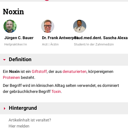
Noxin
Jürgen C. Bauer
Dr. Frank Antwerpes
Stud.med.dent. Sascha Alexa
Heilpraktiker/in
Arzt | Ärztin
Student/in der Zahnmedizin
Definition
Ein
Noxin
ist ein
Giftstoff
, der aus
denaturierten
, körpereigenen
Proteinen
besteht.
Der Begriff wird im klinischen Alltag selten verwendet, es dominiert
der gebräuchlichere Begriff
Toxin
.
Hintergrund
Noxine werden von
Toxinen
unterschieden, die von Fremdorganismen
Artikelinhalt ist veraltet?
(z.B. von
Bakterien
) gebildet werden. Noxine entstehen durch
Hier melden