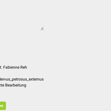
A
at. Fabienne Reh
Nervus_petrosus_externus
zte Bearbeitung
en