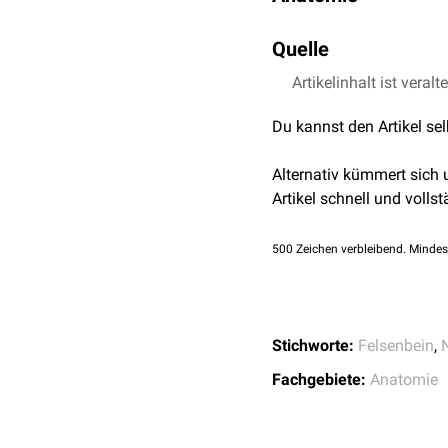
Der Nervus petrosus exte
Quelle
major
.
Artikelinhalt ist veralt
Shoja et al.,
Anastomo
Du kannst den Artikel se
Alternativ kümmert sich
Artikel schnell und vollst
500
Zeichen verbleibend. Mindes
Stichworte:
Felsenbein
,
Fachgebiete:
Anatomie