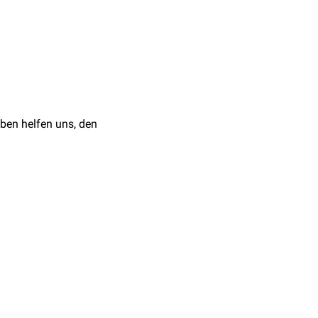
des
Nervus petrosus
ical Anatomy, 2014
ben helfen uns, den