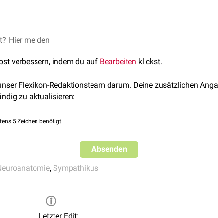
rnus verläuft
extradural
lateral
des
Nervus petrosus minor
und 
et?
ses Between Lower Cranial and Upper Cervical Nerves
Hier melden
, Clin
lbst verbessern, indem du auf
Bearbeiten
klickst.
 unser Flexikon-Redaktionsteam darum. Deine zusätzlichen Anga
ändig zu aktualisieren:
tens 5 Zeichen benötigt.
Absenden
Neuroanatomie
,
Sympathikus
Letzter Edit: