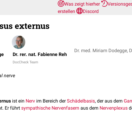
Was zeigt hierher
Versionsge
erstellen
Discord
sus externus
Dr. med. Miriam Dodegge, Dr
ge
Dr. rer. nat. Fabienne Reh
DocCheck Team
al nerve
ernus
ist ein
Nerv
im Bereich der
Schädelbasis
, der aus dem
Gan
t. Er führt
sympathische Nervenfasern
aus dem
Nervenplexus
d