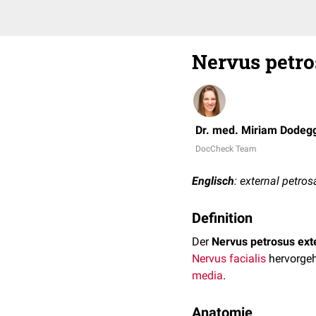
Nervus petro
Dr. med. Miriam Dodeg
DocCheck Team
Englisch
: external petros
Definition
Der
Nervus petrosus ext
Nervus facialis
hervorgeh
media
.
Anatomie