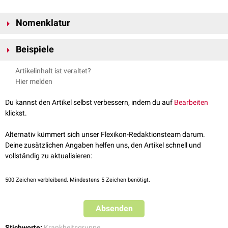
Nomenklatur
Der Begriff "Nervenerkrankung" ist relativ unscharf definiert und wird in
Beispiele
der Literatur mit unterschiedlicher Bedeutung verwendet. Teilweise
ordnet man ihm nur die Erkrankungen peripherer Nerven zu, die aber
Beispiele für Nervenerkrankungen sind:
Artikelinhalt ist veraltet?
besser als
Neuropathien
gelabelt werden.
Amyotrophe Lateralsklerose
Hier melden
Epilepsie
Multiple Sklerose
Du kannst den Artikel selbst verbessern, indem du auf
Bearbeiten
Parkinson-Krankheit
klickst.
Poliomyelitis
Alternativ kümmert sich unser Flexikon-Redaktionsteam darum.
Deine zusätzlichen Angaben helfen uns, den Artikel schnell und
vollständig zu aktualisieren:
500
Zeichen verbleibend. Mindestens 5 Zeichen benötigt.
Absenden
Stichworte:
Krankheitsgruppe