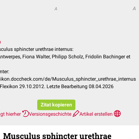
A
A
n
sculus sphincter urethrae internus:
ntwerpes, Fiona Walter, Philipp Scholz, Fridolin Bachinger et
nter:
exikon.doccheck.com/de/Musculus_sphincter_urethrae_internus
lexikon 29.10.2012. Letzte Bearbeitung 08.04.2026
Zitat kopieren
gt hierher
Versionsgeschichte
Artikel erstellen
Musculus sphincter urethrae