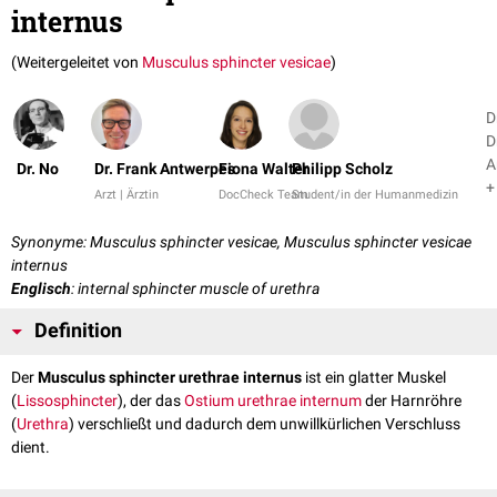
internus
(Weitergeleitet von
Musculus sphincter vesicae
)
D
D
A
Dr. No
Dr. Frank Antwerpes
Fiona Walter
Philipp Scholz
+
Arzt | Ärztin
DocCheck Team
Student/in der Humanmedizin
Synonyme: Musculus sphincter vesicae, Musculus sphincter vesicae
internus
Englisch
: internal sphincter muscle of urethra
Definition
Der
Musculus sphincter urethrae internus
ist ein glatter Muskel
(
Lissosphincter
), der das
Ostium urethrae internum
der Harnröhre
(
Urethra
) verschließt und dadurch dem unwillkürlichen Verschluss
dient.