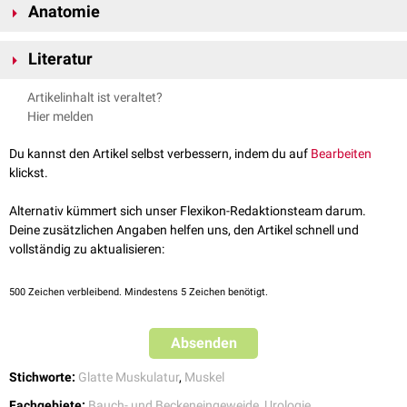
Anatomie
Der Musculus sphincter urethrae internus befindet sich am Übergang der
Literatur
Harnblase
in die Urethra. Die
Innervation
erfolgt durch
sympathische
Fasern
aus den
Rückenmarkssegmenten
Th12
bis
L2
, die über den
Anderhuber et al., Waldeyer - Anatomie des Menschen: Lehrbuch und
Artikelinhalt ist veraltet?
Plexus hypogastricus inferior
zum
Plexus vesicalis
laufen.
Atlas in einem Band (De Gruyter Studium) (19th totaly rev. ed.), De
Hier melden
Gruyter, 2012
Du kannst den Artikel selbst verbessern, indem du auf
Bearbeiten
klickst.
Alternativ kümmert sich unser Flexikon-Redaktionsteam darum.
Deine zusätzlichen Angaben helfen uns, den Artikel schnell und
vollständig zu aktualisieren:
500
Zeichen verbleibend. Mindestens 5 Zeichen benötigt.
Absenden
Stichworte:
Glatte Muskulatur
,
Muskel
Fachgebiete:
Bauch- und Beckeneingeweide
,
Urologie