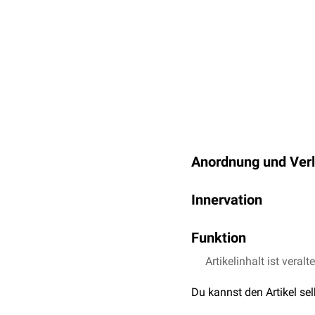
Anordnung und Verl
Im Bereich der
Halswirbe
Innervation
spinosus
des oberen Wir
Die Innervation der Musc
Im Halsbereich (
Musculi 
Funktion
Spinalnerven
.
Unterfläche der Processu
Processus spinosi von Ha
Die Musculi interspinale
Artikelinhalt ist veralt
Funktion.
An der Lendenwirbelsäule
Du kannst den Artikel se
Lendenwirbeln 1-5, die 