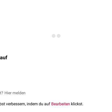
auf
lsäule
und der
Lendenwirbelsäule
verbinden die Muskelzüge reg
bels mit dem darunterliegenden Processus spinosus.
uli interspinales erfolgt durch die medialen Zweige der
Rami pos
interspinales cervicis
) liegen die Ursprünge der Musculi interspi
s spinosi von Halswirbel 2-7. Die Ansätze sind entsprechend an
lswirbel 3 bis Brustwirbel 1 angesiedelt.
s helfen bei der Streckung der Wirbelsäule mit und haben in auf
et?
Hier melden
 (
Musculi interspinales lumborum
) sind in Analogie dazu die 
lbst verbessern, indem du auf
Bearbeiten
klickst.
Ansätze an Lendenwirbel 2 bis zum Dorn des ersten Wirbelsegm