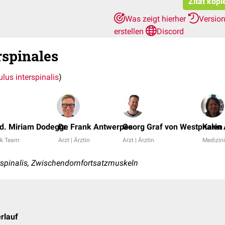
Zitat kopi
Was zeigt hierher
Versio
erstellen
Discord
rspinales
lus interspinalis
)
d. Miriam Dodegge
Dr. Frank Antwerpes
Georg Graf von Westphalen
Karin
k Team
Arzt | Ärztin
Arzt | Ärztin
Medizini
spinalis, Zwischendornfortsatzmuskeln
rlauf