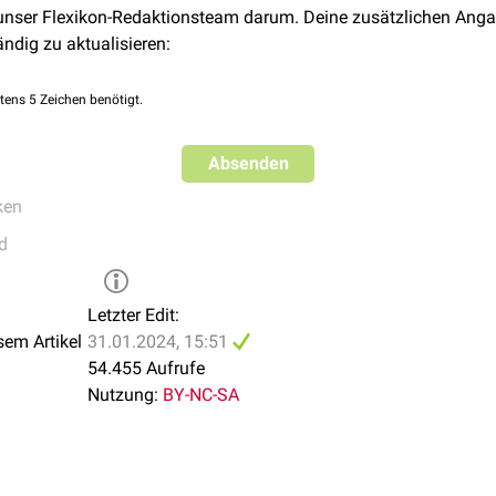
Musculi interspinales thoracis
) sind die Musculi interspinales 
 unser Flexikon-Redaktionsteam darum. Deine zusätzlichen Anga
z. Am ehesten sind Muskelzüge zwischen den Processus spinosi 
ändig zu aktualisieren:
n Brustwirbel 11-12 und Brustwirbel 12 - Lendenwirbel 1.
 geben die Verlaufsrichtung der Muskeln auch umgekehrt an, d.h.
tens 5 Zeichen benötigt.
s unteren Wirbels, der Ansatz entsprechend am nächst höheren 
e Angabe von Ansatz und Ursprung ganz verzichtet.
Absenden
ken
d
Letzter Edit:
sem Artikel
31.01.2024, 15:51
54.455 Aufrufe
Nutzung:
BY-NC-SA