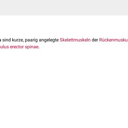
s
sind kurze, paarig angelegte
Skelettmuskeln
der
Rückenmuskul
lus erector spinae
.