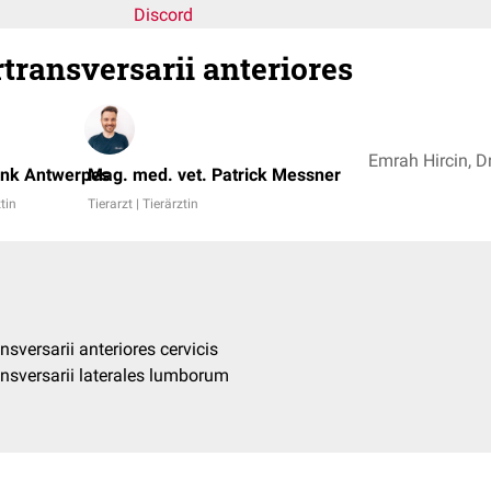
Discord
transversarii anteriores
ank Antwerpes
Mag. med. vet. Patrick Messner
ztin
Tierarzt | Tierärztin
nsversarii anteriores cervicis
ansversarii laterales lumborum