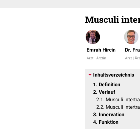
Musculi inter
Emrah Hircin
Dr. Fr
Arzt | Ärztin
Arzt | Är
Inhaltsverzeichnis
1
Definition
2
Verlauf
2.1
Musculi intertra
2.2
Musculi intertr
3
Innervation
4
Funktion