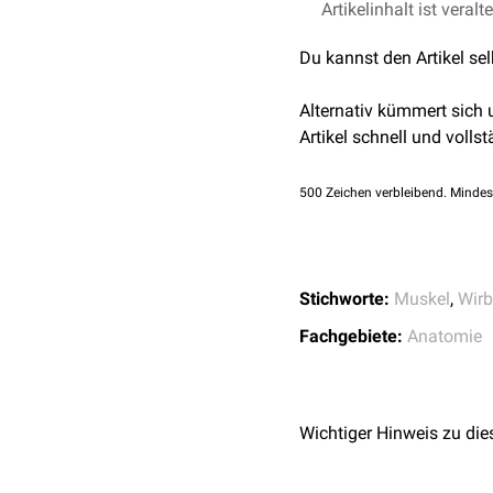
Wie auch die Musculi inte
Artikelinhalt ist veralt
Ursprung der Muskeln sin
Seitwärtsneigung der Wir
darunterliegenden Tuberc
Du kannst den Artikel se
posteriores präparatoris
Alternativ kümmert sich
Daher besteht die Konven
Artikel schnell und vollst
intertransversarii anteri
Musculi intertransversar
500
Zeichen verbleibend. Mindes
Musculi intertransversari
Spinalnerven. Sie entsp
setzen je eine Etage tief
Stichworte:
Muskel
,
Wirb
Fachgebiete:
Anatomie
Wichtiger Hinweis zu die