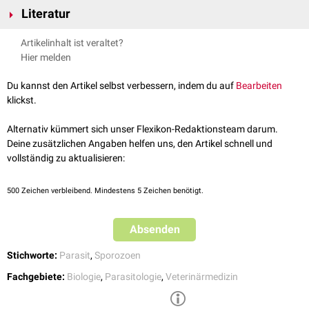
Während der Gamogonie entwickeln sich aus den
Merozoiten
in der
Literatur
Mehrzahl der Fälle große, einkernige und sphäroide
Zellen
, die als
Makrogameten
bezeichnet werden (
Hologamie
). Wenige Merozoiten
Eckert, Johannes, Friedhoff, Karl Theodor, Zahner, Horst, Deplazes,
Artikelinhalt ist veraltet?
hingegen wachsen zu großen, vielkernigen Teilungskörpern heran, die
Peter. Lehrbuch der Parasitologie für die Tiermedizin. 2., vollständig
Hier melden
Mikrogamonten heißen. In diesen werden zahlreiche spindelförmige, 3-
überarbeitete Auflage. Enke-Verlag, 2008.
geißelige Mikrogamenten gebildet. Diese schwärmen dann aus, um einen
Du kannst den Artikel selbst verbessern, indem du auf
Bearbeiten
Makrogameten zu befruchten. Als Resultat dieser
Syngamie
entsteht
klickst.
letztendlich die
Zygote
.
Alternativ kümmert sich unser Flexikon-Redaktionsteam darum.
Deine zusätzlichen Angaben helfen uns, den Artikel schnell und
vollständig zu aktualisieren:
500
Zeichen verbleibend. Mindestens 5 Zeichen benötigt.
Absenden
Stichworte:
Parasit
,
Sporozoen
Fachgebiete:
Biologie
,
Parasitologie
,
Veterinärmedizin