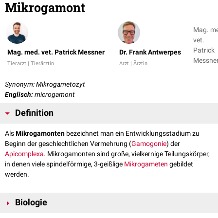
Mikrogamont
Mag. m
vet.
Patrick
Mag. med. vet. Patrick Messner
Dr. Frank Antwerpes
Messner
Tierarzt | Tierärztin
Arzt | Ärztin
Dr. Fran
Antwer
Synonym: Mikrogametozyt
Englisch:
microgamont
Definition
Als
Mikrogamonten
bezeichnet man ein Entwicklungsstadium zu
Beginn der geschlechtlichen Vermehrung (
Gamogonie
) der
Apicomplexa
. Mikrogamonten sind große, vielkernige Teilungskörper,
in denen viele spindelförmige, 3-geißlige
Mikrogameten
gebildet
werden.
Biologie