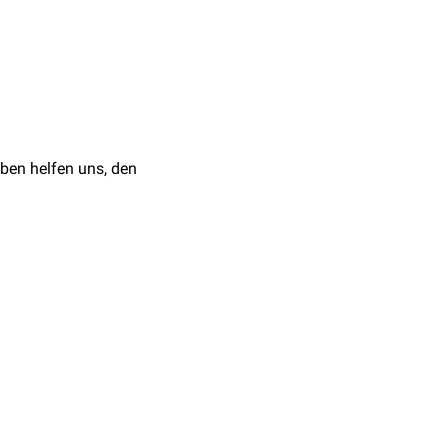
d Surg 2016;5(1):32-36.
ben helfen uns, den