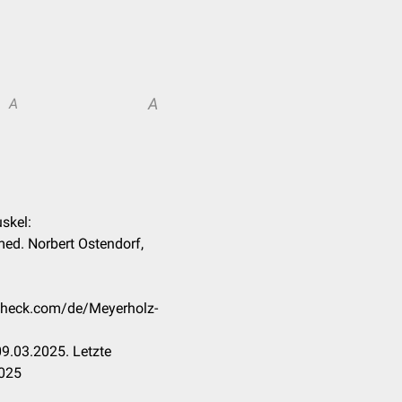
A
A
skel:
 med. Norbert Ostendorf,
ccheck.com/de/Meyerholz-
9.03.2025. Letzte
2025