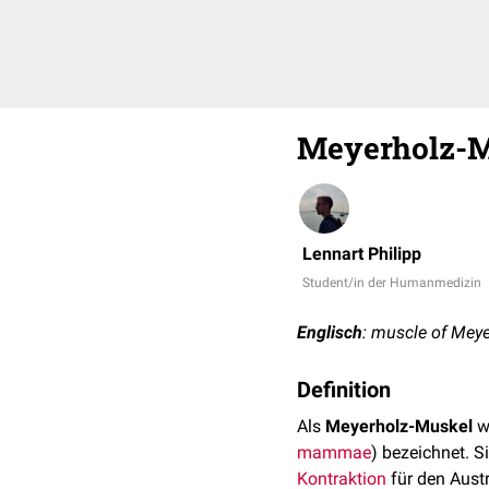
Meyerholz-M
Lennart Philipp
Student/in der Humanmedizin
Englisch
: muscle of Mey
Definition
Als
Meyerholz-Muskel
we
mammae
) bezeichnet. S
Kontraktion
für den Austr