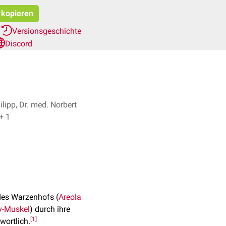
t kopieren
r
Versionsgeschichte
Discord
lipp, Dr. med. Norbert
stendorf + 1
des Warzenhofs (
Areola
y-Muskel
) durch ihre
[
1
]
wortlich.