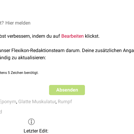
et?
ban C, Vallejo A. Anatomy of the nipple and breast ducts. Glan
Hier melden
2227-684X.2015.05.10
lbst verbessern, indem du auf
Bearbeiten
klickst.
 unser Flexikon-Redaktionsteam darum. Deine zusätzlichen Anga
ändig zu aktualisieren:
tens 5 Zeichen benötigt.
Absenden
Eponym
,
Glatte Muskulatur
,
Rumpf
d
Letzter Edit: