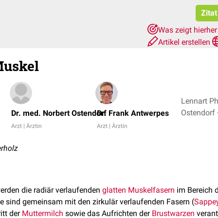
Zita
Was zeigt hierhe
Artikel erstellen
uskel
Lennart Phi
O
Dr. med. Norbert Ostendorf
Dr. Frank Antwerpes
Arzt | Ärztin
Arzt | Ärztin
erholz
rden die radiär verlaufenden
glatten Muskelfasern
im Bereich 
ie sind gemeinsam mit den zirkulär verlaufenden Fasern (
Sappe
itt der
Muttermilch
sowie das Aufrichten der
Brustwarzen
verant