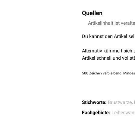
Quellen
Artikelinhalt ist veralt
↑
Zucca-Matthes G, Ur
doi: 10.3978/j.issn.
Du kannst den Artikel se
Alternativ kümmert sich
Artikel schnell und vollst
500
Zeichen verbleibend. Mindes
Stichworte:
Brustwarze
,
Fachgebiete:
Leibeswan