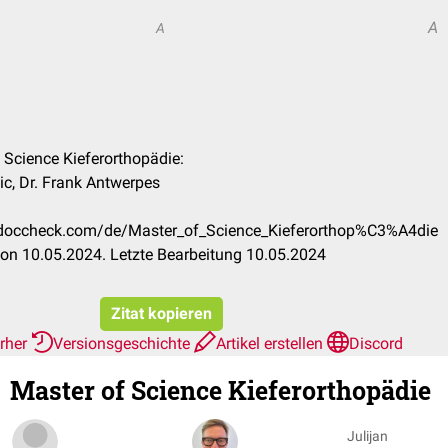
A
A
f Science Kieferorthopädie:
ic, Dr. Frank Antwerpes
n.doccheck.com/de/Master_of_Science_Kieferorthop%C3%A4die
on 10.05.2024. Letzte Bearbeitung 10.05.2024
Zitat kopieren
erher
Versionsgeschichte
Artikel erstellen
Discord
Master of Science Kieferorthopädie
Julijan