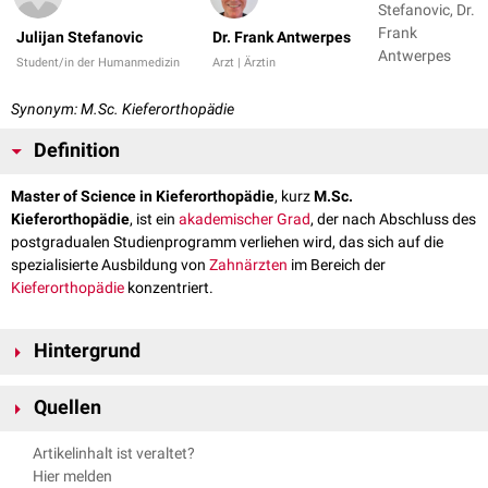
Stefanovic, Dr.
Frank
Julijan Stefanovic
Dr. Frank Antwerpes
Antwerpes
Student/in der Humanmedizin
Arzt | Ärztin
Synonym: M.Sc. Kieferorthopädie
Definition
Master of Science in Kieferorthopädie
, kurz
M.Sc.
Kieferorthopädie
, ist ein
akademischer Grad
, der nach Abschluss des
postgradualen Studienprogramm verliehen wird, das sich auf die
spezialisierte Ausbildung von
Zahnärzten
im Bereich der
Kieferorthopädie
konzentriert.
Hintergrund
Der
Master of Science in Kieferorthopädie
baut auf einem bereits
Quellen
abgeschlossenen
Studium der Zahnmedizin
auf und ermöglicht es
Zahnärzten
, ihre Kenntnisse und Fähigkeiten in der
Kieferorthopädie
zu
https://www.dp-uni.ac.at/de/studium-und-
Artikelinhalt ist veraltet?
erweitern. Das Programm bietet eine vertiefte theoretische und
weiterbildung/postgraduale-universitaetslehrgaenge-msc-
Hier melden
praktische Ausbildung in der
Diagnose
,
Behandlung
und
Prävention
von