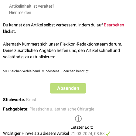
Brustkrebs
dienen oder rein
ästhetische Gründe
haben. Entsprechend
Bruststraffung
(Mastopexie), insbesondere bei
Ptosis mammae
)
Artikelinhalt ist veraltet?
gibt es eine Vielzahl von speziellen Operationstechniken.
Brustvergrößerung
(Mammaaugmentation)
Hier melden
Brustverkleinerung
(Mammareduktion)
Brustrekonstruktion
: erfolgt hauptsächlich nach einer
Mastektomie
Du kannst den Artikel selbst verbessern, indem du auf
Bearbeiten
bei Brustkrebserkrankung
klickst.
Alternativ kümmert sich unser Flexikon-Redaktionsteam darum.
Deine zusätzlichen Angaben helfen uns, den Artikel schnell und
vollständig zu aktualisieren:
500
Zeichen verbleibend. Mindestens 5 Zeichen benötigt.
Absenden
Stichworte:
Brust
Fachgebiete:
Plastische u. ästhetische Chirurgie
Letzter Edit:
Wichtiger Hinweis zu diesem Artikel
21.03.2024, 08:53