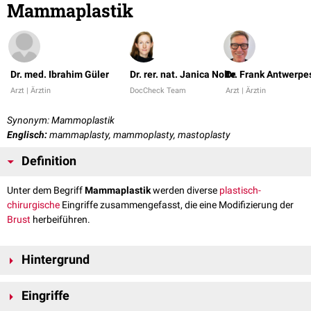
Mammaplastik
Dr. med. Ibrahim Güler
Dr. rer. nat. Janica Nolte
Dr. Frank Antwerpe
Arzt | Ärztin
DocCheck Team
Arzt | Ärztin
Synonym: Mammoplastik
Englisch:
mammaplasty, mammoplasty, mastoplasty
Definition
Unter dem Begriff
Mammaplastik
werden diverse
plastisch-
chirurgische
Eingriffe zusammengefasst, die eine Modifizierung der
Brust
herbeiführen.
Hintergrund
Plastisch-chirurgische Eingriffe an der weiblichen Brust haben
Eingriffe
verschiedene Indikationen. Sie können einer
Rekonstruktion
nach