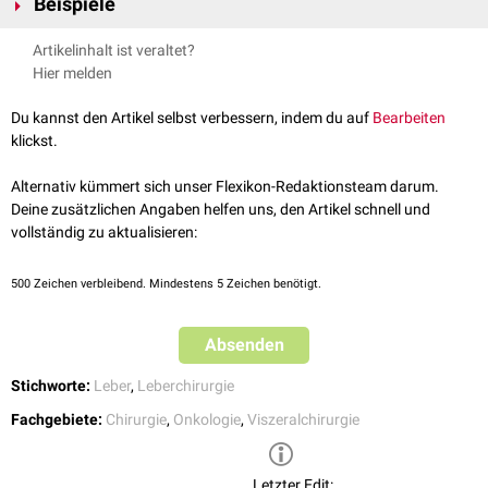
Beispiele
Trisegmentektomie
Artikelinhalt ist veraltet?
Hemihepatektomie
(Links/Rechts)
Hier melden
Trisektorektomie
(Links/Rechts)
Du kannst den Artikel selbst verbessern, indem du auf
Bearbeiten
klickst.
Alternativ kümmert sich unser Flexikon-Redaktionsteam darum.
Deine zusätzlichen Angaben helfen uns, den Artikel schnell und
vollständig zu aktualisieren:
500
Zeichen verbleibend. Mindestens 5 Zeichen benötigt.
Absenden
Stichworte:
Leber
,
Leberchirurgie
Fachgebiete:
Chirurgie
,
Onkologie
,
Viszeralchirurgie
Letzter Edit: