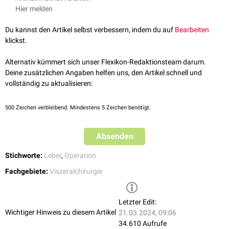
Gastrointest Oncol. 2012 Mar;3(1):28-40. doi: 10.3978/j.issn.2078-
Hier melden
6891.2012.006. PMID: 22811867; PMCID: PMC3397635.
Du kannst den Artikel selbst verbessern, indem du auf
Bearbeiten
klickst.
Alternativ kümmert sich unser Flexikon-Redaktionsteam darum.
Deine zusätzlichen Angaben helfen uns, den Artikel schnell und
vollständig zu aktualisieren:
500
Zeichen verbleibend. Mindestens 5 Zeichen benötigt.
Absenden
Stichworte:
Leber
,
Operation
Fachgebiete:
Viszeralchirurgie
Letzter Edit:
Wichtiger Hinweis zu diesem Artikel
21.03.2024, 09:06
34.610 Aufrufe