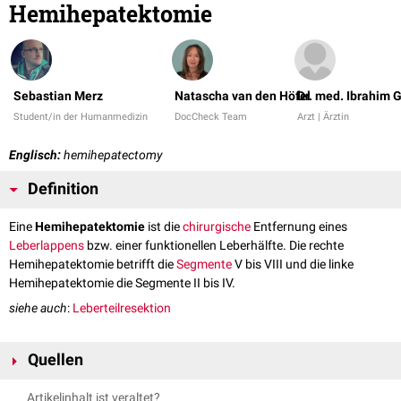
Hemihepatektomie
Sebastian Merz
Natascha van den Höfel
Dr. med. Ibrahim 
Student/in der Humanmedizin
DocCheck Team
Arzt | Ärztin
Englisch:
hemihepatectomy
Definition
Eine
Hemihepatektomie
ist die
chirurgische
Entfernung eines
Leberlappens
bzw. einer funktionellen Leberhälfte. Die rechte
Hemihepatektomie betrifft die
Segmente
V bis VIII und die linke
Hemihepatektomie die Segmente II bis IV.
siehe auch
:
Leberteilresektion
Quellen
Aragon RJ, Solomon NL. Techniques of hepatic resection. J
Artikelinhalt ist veraltet?