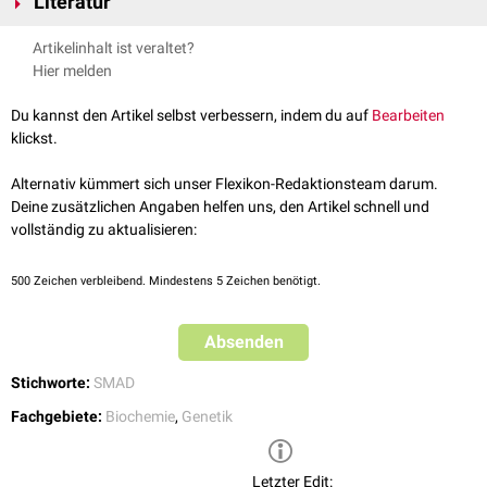
Literatur
verantwortlich für die
Interaktion mit
Rezeptoren
Kohei und Tomomasa. Chapter 55 - Bone Morphogenetic Protein
Artikelinhalt ist veraltet?
Bindung an
SARA
(SMAD-Anker zur Rezeptoraktivierung – ein
Receptors and Actions, Editor(s): John P. Bilezikian, Lawrence G.
Hier melden
positiver Regulator des
TGF-β-Signalings
)
Raisz, T. John Martin,
Homo
- und
Hetero
-
Oligomerisierung
mit anderen SMADs
Principles of Bone Biology (Third Edition), Academic Press,2008,
Du kannst den Artikel selbst verbessern, indem du auf
Bearbeiten
Interaktion mit verschiedenen
DNA
-bindenden Proteinen
Pages 1177-1196
klickst.
Gewährleistung der
transkriptionellen Aktivierung
Alternativ kümmert sich unser Flexikon-Redaktionsteam darum.
Deine zusätzlichen Angaben helfen uns, den Artikel schnell und
vollständig zu aktualisieren:
500
Zeichen verbleibend. Mindestens 5 Zeichen benötigt.
Absenden
Stichworte:
SMAD
Fachgebiete:
Biochemie
,
Genetik
Letzter Edit: