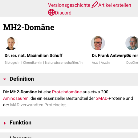
Versionsgeschichte
Artikel erstellen
Discord
MH2-Domäne
Dr. rer. nat. Maximilian Schuff
Dr. Frank Antwerpes
Dr. re
Biologe/in | Chemiker/in | Naturwissenschaftler/in
Arzt | Ärztin
DocChe
Definition
Die
MH2-Domäne
ist eine
Proteindomäne
aus etwa 200
Aminosäuren
, die ein essenzieller Bestandteil der
SMAD-
Proteine und
der
MAD-verwandten Proteine
ist.
Funktion
Die MH2-Domäne erfüllt verschiedene wichtige Funktionen. Sie ist