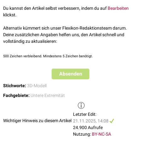
Unterschenkels
bedeckt.
Du kannst den Artikel selbst verbessern, indem du auf
Bearbeiten
klickst.
Alternativ kümmert sich unser Flexikon-Redaktionsteam darum.
Deine zusätzlichen Angaben helfen uns, den Artikel schnell und
vollständig zu aktualisieren:
500
Zeichen verbleibend. Mindestens 5 Zeichen benötigt.
Absenden
Stichworte:
3D-Modell
Fachgebiete:
Untere Extremität
3D-Modell: Bandapparat des Sprunggelenks. Das Ligamentum
talonaviculare ist mit der Nummer 4 markiert.
Letzter Edit:
Wichtiger Hinweis zu diesem Artikel
21.11.2025, 14:08
24.900 Aufrufe
Nutzung:
BY-NC-SA