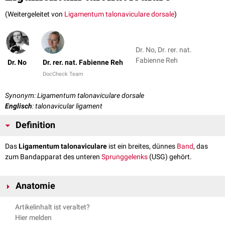
(Weitergeleitet von
Ligamentum talonaviculare dorsale
)
Dr. No, Dr. rer. nat.
Fabienne Reh
Dr. No
Dr. rer. nat. Fabienne Reh
DocCheck Team
Synonym: Ligamentum talonaviculare dorsale
Englisch
: talonavicular ligament
Definition
Das
Ligamentum talonaviculare
ist ein breites, dünnes
Band
, das
zum Bandapparat des unteren
Sprunggelenks
(USG) gehört.
Anatomie
Das Ligamentum talonaviculare verbindet das Collum tali des
Talus
mit
Artikelinhalt ist veraltet?
der Dorsalfläche des
Os naviculare
und verstärkt
dorsal
die
Gelenkkapsel
Hier melden
des Sprunggelenks. Es wird von den Sehnen der Streckmuskulatur des