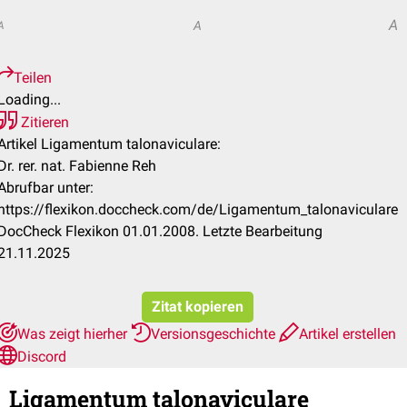
A
A
A
Teilen
Loading...
Zitieren
Artikel Ligamentum talonaviculare:
Dr. rer. nat. Fabienne Reh
Abrufbar unter:
https://flexikon.doccheck.com/de/Ligamentum_talonaviculare
DocCheck Flexikon 01.01.2008. Letzte Bearbeitung
21.11.2025
Zitat kopieren
Was zeigt hierher
Versionsgeschichte
Artikel erstellen
Discord
Ligamentum talonaviculare