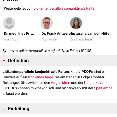
(Weitergeleitet von
Lidkantenparallele conjunktivale Falte
)
Dr. med. Ines Fritz
Dr. Frank Antwerpes
Natascha van den Höfel
Arzt | Ärztin
Arzt | Ärztin
DocCheck Team
Synonym: lidkantenparallele conjunktivale Falte, LIPCOF
Definition
Lidkantenparallele konjunktivale Falten
, kurz
LIPKOFs
, sind ein
Hinweis auf ein
trockenes Auge
. Sie entstehen in Folge erhöhter
Reibungskräfte zwischen den
Augenlidern
und der
Konjunktiva
.
LIPCOFs können mikroskopisch und nichtinvasiv mit der
Spaltlampe
erfasst werden.
Einteilung