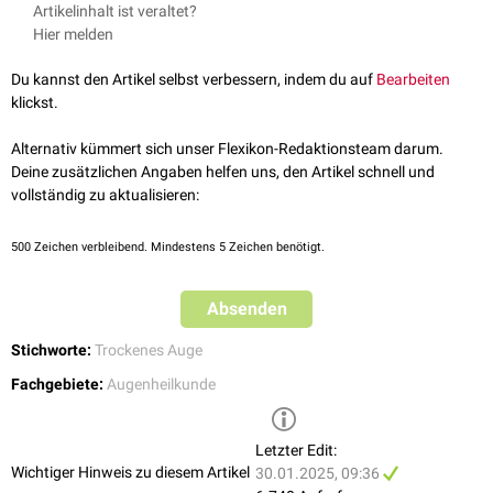
LIPCOFs werden in drei Stadien eingeteilt:
Artikelinhalt ist veraltet?
Grad 0: keine permanente Bindehautfalte
Hier melden
Grad 1: eine einzelne permanente Bindehautfalte
Grad 2: zwei permanente Bindehautfalten
Du kannst den Artikel selbst verbessern, indem du auf
Bearbeiten
Grad 3: mehrere permanente Bindehautfalten
klickst.
Alternativ kümmert sich unser Flexikon-Redaktionsteam darum.
Deine zusätzlichen Angaben helfen uns, den Artikel schnell und
vollständig zu aktualisieren:
500
Zeichen verbleibend. Mindestens 5 Zeichen benötigt.
Absenden
Stichworte:
Trockenes Auge
Fachgebiete:
Augenheilkunde
Letzter Edit:
Wichtiger Hinweis zu diesem Artikel
30.01.2025, 09:36