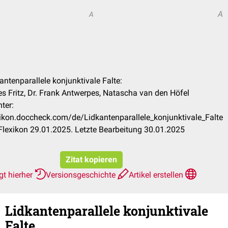
A
A
kantenparallele konjunktivale Falte:
es Fritz, Dr. Frank Antwerpes, Natascha van den Höfel
ter:
exikon.doccheck.com/de/Lidkantenparallele_konjunktivale_Falte
lexikon 29.01.2025. Letzte Bearbeitung 30.01.2025
Zitat kopieren
gt hierher
Versionsgeschichte
Artikel erstellen
Lidkantenparallele konjunktivale
Falte