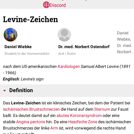
Discord
Levine-Zeichen
Daniel
Wiebke,
Dr. med.
Daniel Wiebke
Dr. med. Norbert Ostendorf
Norbert
Student/in der Humanmedizin
Arzt | Ärztin
Ostendor
+ 1
nach dem US-amerikanischen
Kardiologen
Samuel Albert Levine (1891
- 1966)
Englisch
: Levine's sign
Definition
Das
Levine-Zeichen
ist ein klinisches Zeichen, bei dem der Patient bei
ischämischen
Brustschmerzen
die Hand auf dem
Sternum
zur Faust
ballt. Es deutet damit auf ein
akutes Koronarsyndrom
oder eine
stabile
Angina pectoris
hin. Da eine
Head'sche Zone
des ischämischen
Brustschmerzes der linke
Arm
ist, wird vorwiegend die rechte Hand