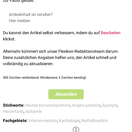
zur Faust geballt.
Artikelinhalt ist veraltet?
Hier melden
Du kannst den Artikel selbst verbessern, indem du auf
Bearbeiten
klickst.
Alternativ kümmert sich unser Flexikon-Redaktionsteam darum.
Deine zusätzlichen Angaben helfen uns, den Artikel schnell und
vollständig zu aktualisieren:
500
Zeichen verbleibend. Mindestens 5 Zeichen benötigt.
Absenden
Stichworte:
Akutes Koronarsyndrom
,
Angina pectoris
,
Eponym
,
Herzinfarkt
,
Ischämie
Fachgebiete:
Intensivmedizin
,
Kardiologie
,
Notfallmedizin