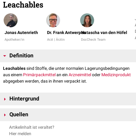
Leachables
Jonas Autenrieth
Dr. Frank Antwerpes
Natascha van den Höfel
Apotheker/in
Arzt | Ärztin
DocCheck Team
Definition
Leachables
sind Stoffe, die unter normalen Lagerungsbedingungen
aus einem
Primärpackmittel
an ein
Arzneimittel
oder
Medizinprodukt
abgegeben werden, das in ihnen verpackt ist.
Hintergrund
Die Abgabe der
chemischen
Substanzen an das Arzneimittel oder
Quellen
Medizinprodukt geschieht über
Diffusion
. Werden die Stoffe unter
Standardbedingungen (
Raumtemperatur
etc.) innerhalb des
Thermo Fisher Scientific;
Extractables and Leachables Information
Artikelinhalt ist veraltet?
Haltbarkeitszeitraums herausgelöst, bezeichnet man sie als Leachables.
abgerufen am 09.11.2022
Hier melden