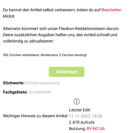
Die extrahierten Stoffe müssen
toxikologisch
bewertet werden, um eine
gesundheitsschädliche Wirkung auszuschließen. Außerdem besteht die
Du kannst den Artikel selbst verbessern, indem du auf
Bearbeiten
Gefahr von chemischen Reaktionen mit den Inhaltsstoffen des
klickst.
Arzneimittels, was dessen
Wirksamkeit
beeinträchtigen kann. Stoffe, die
aus Leachables durch chemische Reaktion mit dem Arzneimittel
Alternativ kümmert sich unser Flexikon-Redaktionsteam darum.
entstehen, werden als
sekundäre
Leachables bezeichnet.
Deine zusätzlichen Angaben helfen uns, den Artikel schnell und
Leachables sind meistens auch gleichzeitig
Extractables
.
vollständig zu aktualisieren:
500
Zeichen verbleibend. Mindestens 5 Zeichen benötigt.
Absenden
Stichworte:
Primärverpackung
Fachgebiete:
Arzneimittel
Letzter Edit:
Wichtiger Hinweis zu diesem Artikel
11.11.2022, 18:56
2.470 Aufrufe
Nutzung:
BY-NC-SA