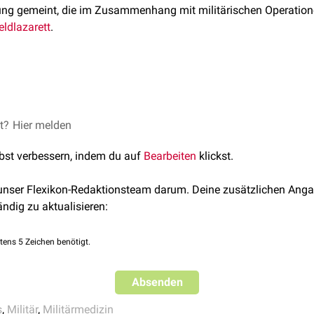
ung gemeint, die im Zusammenhang mit militärischen Operatione
eldlazarett
.
e festen Lazarette als
Bundeswehrkrankenhäuser
bezeichnet. S
t der Bundeswehr
.
et?
ett
Hier melden
; abgerufen am 21.01.2024
lbst verbessern, indem du auf
Bearbeiten
klickst.
 unser Flexikon-Redaktionsteam darum. Deine zusätzlichen Anga
ändig zu aktualisieren:
tens 5 Zeichen benötigt.
Absenden
s
,
Militär
,
Militärmedizin