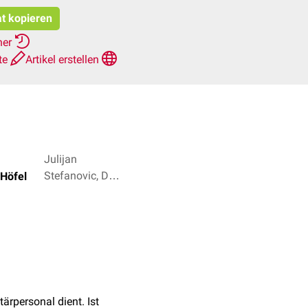
at kopieren
her
te
Artikel erstellen
Julijan
Stefanovic, Dr.
Höfel
Frank
Antwerpes + 2
tärpersonal dient. Ist