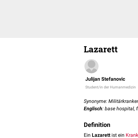
Lazarett
Julijan Stefanovic
Student/in der Humanmedizin
Synonyme: Militärkranken
Englisch
: base hospital, 
Definition
Ein
Lazarett
ist ein
Kran