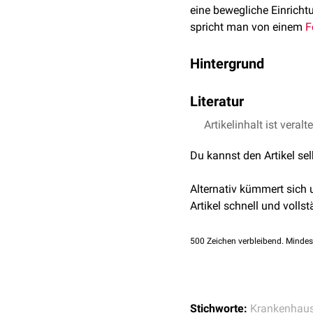
eine bewegliche Einricht
spricht man von einem
F
Hintergrund
In Deutschland werden di
Literatur
Zentralen Sanitätsdiens
Artikelinhalt ist veralt
europeana;
Das Lazar
Du kannst den Artikel se
Alternativ kümmert sich
Artikel schnell und vollst
500
Zeichen verbleibend. Mindes
Stichworte:
Krankenhau