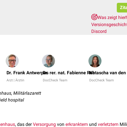
Zit
Was zeigt hier
Versionsgeschich
Discord
Dr. Frank Antwerpes
Dr. rer. nat. Fabienne Reh
Natascha van den 
Arzt | Ärztin
DocCheck Team
DocCheck Team
haus, Militärlazarett
field hospital
kenhaus
, das der
Versorgung
von
erkranktem
und
verletztem
Mili