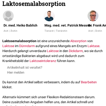
Laktosemalabsorption
Dr. med. Heiko Bablich
Mag. med. vet. Patrick Messner
Dr. Frank A
Arzt | Ärztin
Tierarzt | Tierärztin
Arzt | Ärztin
Laktosemalabsorption
ist eine unzureichende
Absorption
von
Laktose
im
Dünndarm
aufgrund eines Mangels am Enzym
Laktase
.
Hierdurch gelangt unverdaute
Laktose
in den
Dickdarm
, wo sie durch
ortsständige Bakterien abgebaut wird und dadurch zum
Krankheitsbild der
Laktoseintoleranz
führen kann.
Artikelinhalt ist veraltet?
Hier melden
Du kannst den Artikel selbst verbessern, indem du auf
Bearbeiten
klickst.
Alternativ kümmert sich unser Flexikon-Redaktionsteam darum.
Deine zusätzlichen Angaben helfen uns, den Artikel schnell und