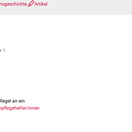
onsgeschichte
Artikel
No, Dr. Frank Antwerpes + 1
 Regel an ein
pflegehelfer/innen