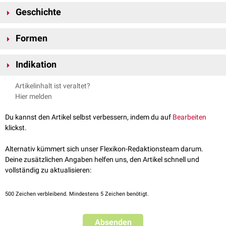
Geschichte
Die erste Laryngektomie wurde durch den deutschen Chirurgen
Theodor
Formen
Billroth
im Jahre 1873 durchgeführt.
partielle Laryngektomie (
Larynxteilresektion
)
Indikation
totale Laryngektomie
Larynxkarzinome
Artikelinhalt ist veraltet?
Hypopharynxkarzinome
Hier melden
Du kannst den Artikel selbst verbessern, indem du auf
Bearbeiten
klickst.
Alternativ kümmert sich unser Flexikon-Redaktionsteam darum.
Deine zusätzlichen Angaben helfen uns, den Artikel schnell und
vollständig zu aktualisieren:
500
Zeichen verbleibend. Mindestens 5 Zeichen benötigt.
Absenden