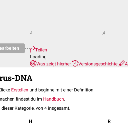
A
A
earbeiten
Teilen
Loading...
Was zeigt hierher
Versionsgeschichte
A
irus-DNA
Klicke
Erstellen
und beginne mit einer Definition.
machen findest du im
Handbuch
.
 dieser Kategorie, von 4 insgesamt.
H
R