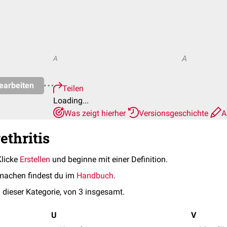
A
A
earbeiten
Teilen
Loading...
Was zeigt hierher
Versionsgeschichte
A
ethritis
Klicke
Erstellen
und beginne mit einer Definition.
machen findest du im
Handbuch
.
 dieser Kategorie, von 3 insgesamt.
U
V