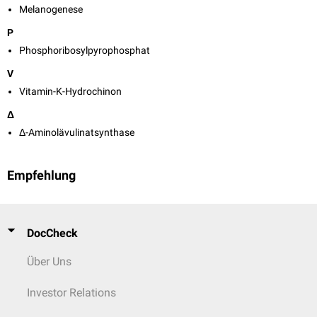
Melanogenese
P
Phosphoribosylpyrophosphat
V
Vitamin-K-Hydrochinon
Δ
Δ-Aminolävulinatsynthase
Empfehlung
DocCheck
Über Uns
Investor Relations