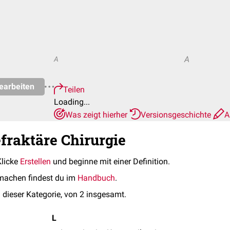
A
A
earbeiten
Teilen
Loading...
Was zeigt hierher
Versionsgeschichte
A
efraktäre Chirurgie
Klicke
Erstellen
und beginne mit einer Definition.
machen findest du im
Handbuch
.
 dieser Kategorie, von 2 insgesamt.
L