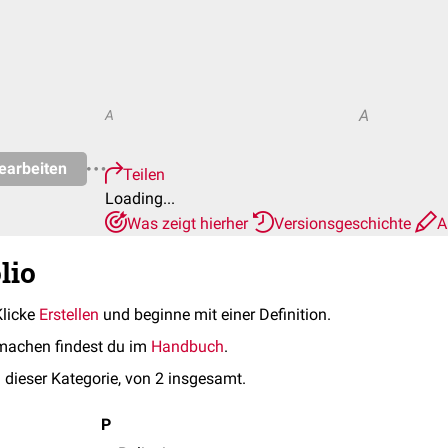
A
A
earbeiten
Teilen
Loading...
Was zeigt hierher
Versionsgeschichte
A
lio
Klicke
Erstellen
und beginne mit einer Definition.
machen findest du im
Handbuch
.
 dieser Kategorie, von 2 insgesamt.
P