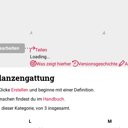
A
A
earbeiten
Teilen
Loading...
Was zeigt hierher
Versionsgeschichte
A
flanzengattung
Klicke
Erstellen
und beginne mit einer Definition.
machen findest du im
Handbuch
.
 dieser Kategorie, von 3 insgesamt.
L
M