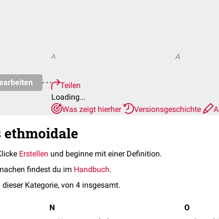
A
A
earbeiten
Teilen
Loading...
Was zeigt hierher
Versionsgeschichte
A
s ethmoidale
Klicke
Erstellen
und beginne mit einer Definition.
machen findest du im
Handbuch
.
 dieser Kategorie, von 4 insgesamt.
N
O