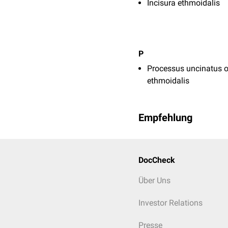
Incisura ethmoidalis
P
Processus uncinatus o
ethmoidalis
Empfehlung
DocCheck
Über Uns
Investor Relations
Presse