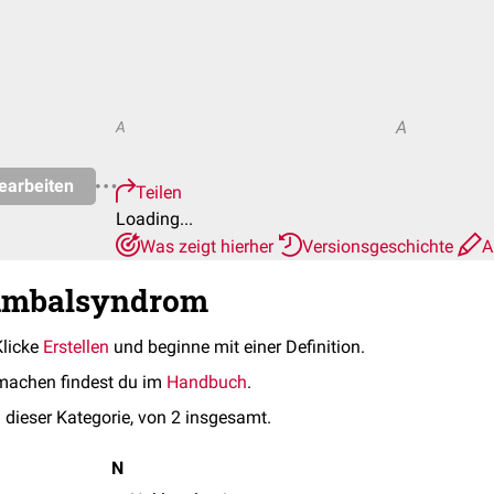
A
A
earbeiten
Teilen
Loading...
Was zeigt hierher
Versionsgeschichte
A
Lumbalsyndrom
Klicke
Erstellen
und beginne mit einer Definition.
machen findest du im
Handbuch
.
 dieser Kategorie, von 2 insgesamt.
N