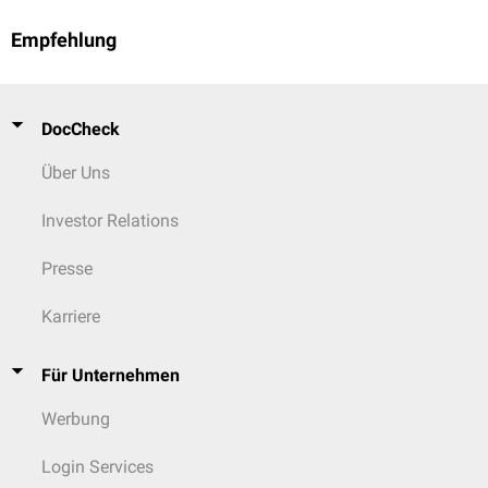
Empfehlung
DocCheck
Über Uns
Investor Relations
Presse
Karriere
Für Unternehmen
Werbung
Login Services