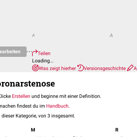
A
A
earbeiten
Teilen
Loading...
Was zeigt hierher
Versionsgeschichte
A
oronarstenose
Klicke
Erstellen
und beginne mit einer Definition.
machen findest du im
Handbuch
.
 dieser Kategorie, von 3 insgesamt.
M
R