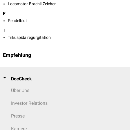
Locomotor-Brachii-Zeichen
P
Pendelblut
T
Trikuspidalregurgitation
Empfehlung
DocCheck
Über Uns
Investor Relations
Presse
Karriere