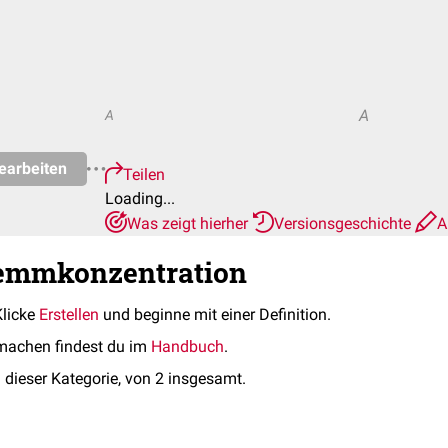
A
A
earbeiten
Teilen
Loading...
Was zeigt hierher
Versionsgeschichte
A
Hemmkonzentration
Klicke
Erstellen
und beginne mit einer Definition.
machen findest du im
Handbuch
.
 dieser Kategorie, von 2 insgesamt.