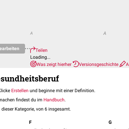
A
A
earbeiten
Teilen
Loading...
Was zeigt hierher
Versionsgeschichte
A
esundheitsberuf
Klicke
Erstellen
und beginne mit einer Definition.
machen findest du im
Handbuch
.
 dieser Kategorie, von 6 insgesamt.
F
G