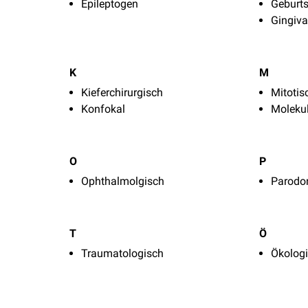
Epileptogen
Geburts
Gingiva
K
M
Kieferchirurgisch
Mitotis
Konfokal
Molekul
O
P
Ophthalmolgisch
Parodo
T
Ö
Traumatologisch
Ökolog