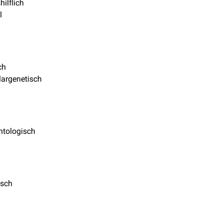
hilflich
l
ch
argenetisch
ntologisch
isch