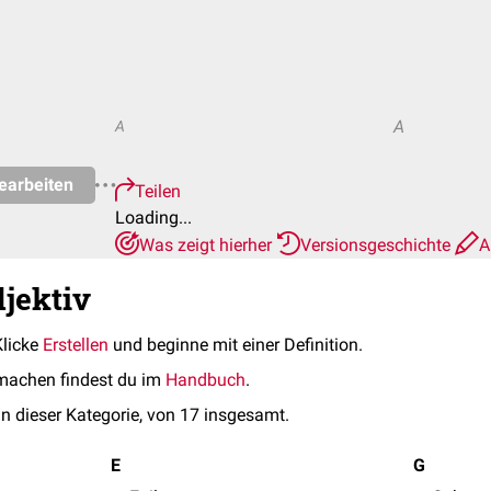
A
A
earbeiten
Teilen
Loading...
Was zeigt hierher
Versionsgeschichte
A
djektiv
Klicke
Erstellen
und beginne mit einer Definition.
machen findest du im
Handbuch
.
in dieser Kategorie, von 17 insgesamt.
E
G