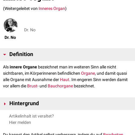
(Weitergeleitet von
Inneres Organ
)
Dr. No
Dr. No
Definition
Als
innere Organe
bezeichnet man im weiteren Sinn alle nicht
sichtbaren, im Körperinneren befindlichen
Organe
, und damit quasi
alle Organe mit Ausnahme der
Haut
. Im engeren Sinn werden damit
vor allem die
Brust
- und
Bauchorgane
bezeichnet.
Hintergrund
Zu den inneren Organen gehören z.B.:
Artikelinhalt ist veraltet?
das
Herz-Kreislauf-System
(
Herz
und
Blutgefäße
)
Hier melden
der
Respirationstrakt
(
Lunge
und
Atemwege
)
die
Verdauungsorgane
Du kannst den Artikel selbst verbessern, indem du auf
Bearbeiten