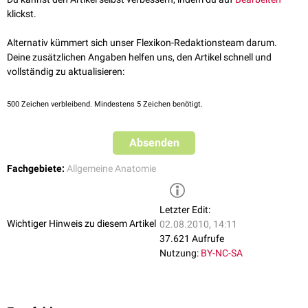
das
endokrine System
(
Hormondrüsen
)
klickst.
das
Blut
und die blutbildenden Organe
das
Immunsystem
Alternativ kümmert sich unser Flexikon-Redaktionsteam darum.
das
Urogenitalsystem
Deine zusätzlichen Angaben helfen uns, den Artikel schnell und
vollständig zu aktualisieren:
500
Zeichen verbleibend. Mindestens 5 Zeichen benötigt.
Absenden
Fachgebiete:
Allgemeine Anatomie
Letzter Edit:
Wichtiger Hinweis zu diesem Artikel
02.08.2010, 14:11
37.621 Aufrufe
Nutzung:
BY-NC-SA