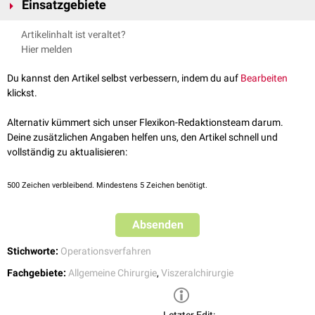
Einsatzgebiete
Die Ileotomie findet unter anderem Anwendung zur operativen Therapie
Artikelinhalt ist veraltet?
gutartiger
Tumore
der ilealen Darmschleimhaut und
Hier melden
des hohen mechanischen
Ileus
.
Du kannst den Artikel selbst verbessern, indem du auf
Bearbeiten
siehe auch:
Ileostomie
,
Enterotomie
klickst.
Alternativ kümmert sich unser Flexikon-Redaktionsteam darum.
Deine zusätzlichen Angaben helfen uns, den Artikel schnell und
vollständig zu aktualisieren:
500
Zeichen verbleibend. Mindestens 5 Zeichen benötigt.
Absenden
Stichworte:
Operationsverfahren
Fachgebiete:
Allgemeine Chirurgie
,
Viszeralchirurgie
Letzter Edit: