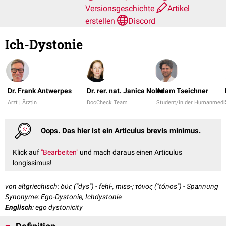
Versionsgeschichte
Artikel
erstellen
Discord
Ich-Dystonie
Dr. Frank Antwerpes
Dr. rer. nat. Janica Nolte
Adam Tseichner
Arzt | Ärztin
DocCheck Team
Student/in der Humanmedi
Oops. Das hier ist ein Articulus brevis minimus.
Klick auf
"Bearbeiten"
und mach daraus einen Articulus
longissimus!
von altgriechisch: δύς ("dys") - fehl-, miss-; τόνος ("tónos") - Spannung
Synonyme: Ego-Dystonie, Ichdystonie
Englisch
: ego dystonicity