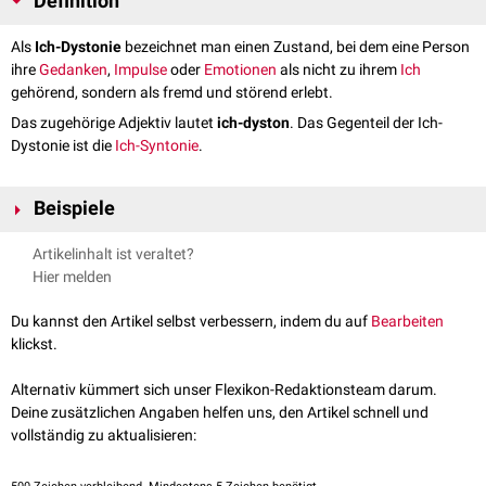
Definition
Als
Ich-Dystonie
bezeichnet man einen Zustand, bei dem eine Person
ihre
Gedanken
,
Impulse
oder
Emotionen
als nicht zu ihrem
Ich
gehörend, sondern als fremd und störend erlebt.
Das zugehörige Adjektiv lautet
ich-dyston
. Das Gegenteil der Ich-
Dystonie ist die
Ich-Syntonie
.
Beispiele
Innerhalb der psychischen Erkrankungen sind folgende Störungen
Artikelinhalt ist veraltet?
geprägt durch eine Ich-Dystonie:
Hier melden
Zwangsstörungen
Depression
Du kannst den Artikel selbst verbessern, indem du auf
Bearbeiten
Panikstörung
klickst.
Alternativ kümmert sich unser Flexikon-Redaktionsteam darum.
Deine zusätzlichen Angaben helfen uns, den Artikel schnell und
vollständig zu aktualisieren: