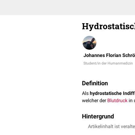
Hydrostatisc
Johannes Florian Schr
Student/in der Humanmedizin
Definition
Als
hydrostatische Indi
welcher der
Blutdruck
in
Hintergrund
Die
Artikelinhalt ist veralt
hydrostatische
Indiff
hydrostatischen Indiffer