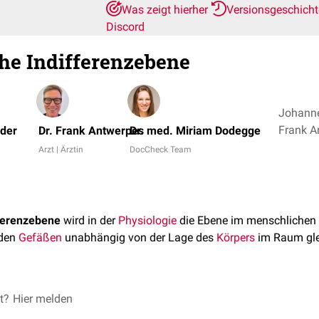
Was zeigt hierher
Versionsgeschich
Discord
he Indifferenzebene
Johanne
öder
Dr. Frank Antwerpes
Dr. med. Miriam Dodegge
Arzt | Ärztin
DocCheck Team
fferenzebene
wird in der
Physiologie
die Ebene im menschlichen 
 den
Gefäßen
unabhängig von der Lage des
Körpers
im Raum glei
et?
erenzebene befindet sich etwa 5 bis 10 cm unterhalb des
Hier melden
Zwerch
enzebene sinkt der Blutdruck beim Aufstehen und steigt beim Hin