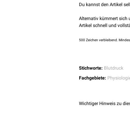
Du kannst den Artikel se
Ebene ist es andersheru
Alternativ kümmert sich
Artikel schnell und vollst
500
Zeichen verbleibend. Mindes
Stichworte:
Blutdruck
Fachgebiete:
Physiologi
Wichtiger Hinweis zu die