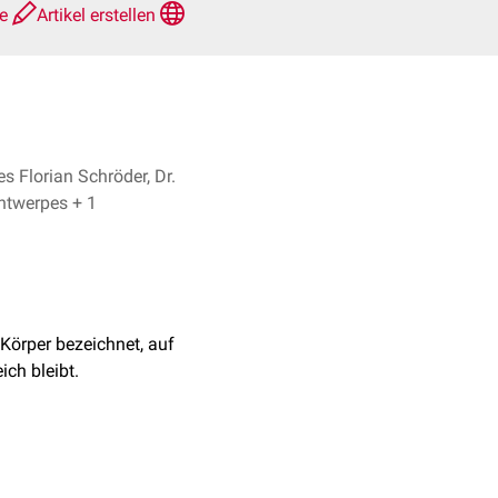
te
Artikel erstellen
s Florian Schröder, Dr.
Frank Antwerpes + 1
Körper bezeichnet, auf
ch bleibt.
fells
. Oberhalb der
legen. Unterhalb der