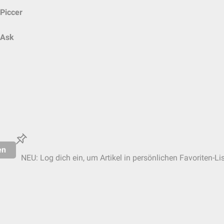
Piccer
Ask
en
NEU: Log dich ein, um Artikel in persönlichen Favoriten-Li