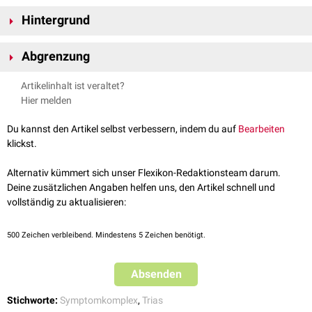
Hintergrund
Das Anspannen von Nacken und Stirnmuskulatur resultiert aus dem
Abgrenzung
Versuch der Betroffenen, das Herabhängen des
Augenlides
zu
kompensieren
.
Die Bezeichnung "Hutchinson-Trias" wird auch für einen
Artikelinhalt ist veraltet?
charakteristischen Symptomkomplex bei der angeborenen
Syphilis
Hier melden
verwendet.
siehe auch
:
Hutchinson-Trias (Syphilis)
Du kannst den Artikel selbst verbessern, indem du auf
Bearbeiten
klickst.
Alternativ kümmert sich unser Flexikon-Redaktionsteam darum.
Deine zusätzlichen Angaben helfen uns, den Artikel schnell und
vollständig zu aktualisieren:
500
Zeichen verbleibend. Mindestens 5 Zeichen benötigt.
Absenden
Stichworte:
Symptomkomplex
,
Trias