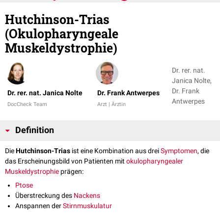
Hutchinson-Trias
(Okulopharyngeale
Muskeldystrophie)
Dr. rer. nat.
Janica Nolte,
Dr. Frank
Dr. rer. nat. Janica Nolte
Dr. Frank Antwerpes
Antwerpes
DocCheck Team
Arzt | Ärztin
Definition
Die
Hutchinson-Trias
ist eine Kombination aus drei
Symptomen
, die
das Erscheinungsbild von Patienten mit
okulopharyngealer
Muskeldystrophie
prägen:
Ptose
Überstreckung des
Nackens
Anspannen der
Stirnmuskulatur