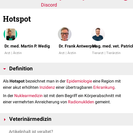
Discord
Hotspot
Dr. med. Martin P. Wedig
Dr. Frank Antwerpes
Mag. med. vet. Patri
Arzt | Ärztin
Arzt | Ärztin
Tierarzt | Tierärztin
Definition
Als
Hotspot
bezeichnet man in der
Epidemiologie
eine Region mit
einer akut erhöhten
Inzidenz
einer übertragbaren
Erkrankung
.
In der
Nuklearmedizin
ist mit dem Begriff ein Körperabschnitt mit
einer vermehrten Anreicherung von
Radionukliden
gemeint.
Veterinärmedizin
In der
Tiermedizin
bezeichnet man mit dem Begriff "Hotspot" eine Form
Artikelinhalt ist veraltet?