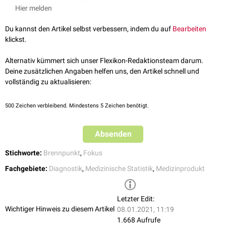
der
oberflächlichen Pyodermie
, die beim
Hund
auch
pyotraumatische
Hier melden
Dermatitis
genannt wird.
Du kannst den Artikel selbst verbessern, indem du auf
Bearbeiten
klickst.
Alternativ kümmert sich unser Flexikon-Redaktionsteam darum.
Deine zusätzlichen Angaben helfen uns, den Artikel schnell und
vollständig zu aktualisieren:
500
Zeichen verbleibend. Mindestens 5 Zeichen benötigt.
Absenden
Stichworte:
Brennpunkt
,
Fokus
Fachgebiete:
Diagnostik
,
Medizinische Statistik
,
Medizinprodukt
Letzter Edit:
Wichtiger Hinweis zu diesem Artikel
08.01.2021, 11:19
1.668 Aufrufe